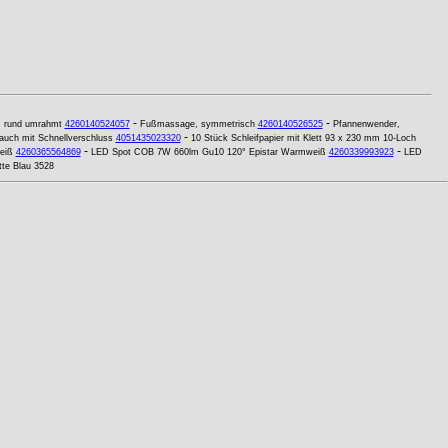
-
-
f, rund umrahmt
4260140524057
Fußmassage, symmetrisch
4260140526525
Pfannenwender,
-
lauch mit Schnellverschluss
4051435023320
10 Stück Schleifpapier mit Klett 93 x 230 mm 10-Loch
-
-
eiß
4260365564869
LED Spot COB 7W 660lm Gu10 120° Epistar Warmweiß
4260339993923
LED
te Blau 3528