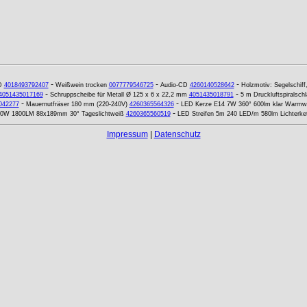
-
-
-
D
4018493792407
Weißwein trocken
0077779546725
Audio-CD
4260140528642
Holzmotiv: Segelschif
-
-
4051435017169
Schruppscheibe für Metall Ø 125 x 6 x 22,2 mm
4051435018791
5 m Druckluftspiralsch
-
-
042277
Mauernutfräser 180 mm (220-240V)
4260365564326
LED Kerze E14 7W 360° 600lm klar Warmw
-
 20W 1800LM 88x189mm 30° Tageslichtweiß
4260365560519
LED Streifen 5m 240 LED/m 580lm Lichterket
Impressum
|
Datenschutz