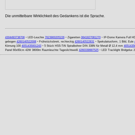
Die unmittelbare Wirklichkeit des Gedankens ist die Sprache.
-
-
-
4304493738706
LED-Leuchte
7623900205226
Zigaretten
0641827081270
IP-Dome Kamera Full H
-
-
gebogen
4260140522008
Frühstücksbrett, rechteckig
4260140522831
Spekulatiusform, 1 Bild, Eule
-
Körnung 100
4051435001243
5 Stück HSS-TiN Spiralbohrer DIN 338N für Metall Ø 12,4 mm
4051435
-
Panel 60x60cm 42W 3800lm Raumleuchte Tageslichtweiß
4260339997525
LED Tracklight Bridgelux