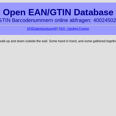
Open EAN/GTIN Database
TIN Barcodenummern online abfragen: 4002450
API/Datenbankzugriff
|
FAQ - häufige Fragen
 walk up and down outside the wall. Some hand in hand, and some gathered together