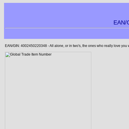
EAN/G
EAN/GIN: 4002450220348 - All alone, or in two's, the ones who really love you