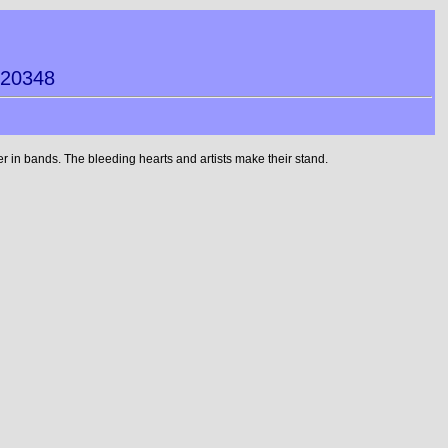
220348
 in bands. The bleeding hearts and artists make their stand.