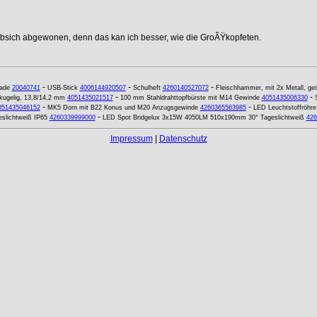
ebsich abgewonen, denn das kan ich besser, wie die GroÃŸkopfeten.
-
-
-
lade
20040741
USB-Stick
4006144920507
Schulheft
4260140527072
Fleischhammer, mit 2x Metall, geö
-
-
 kugelig, 13,8/14,2 mm
4051435021517
100 mm Stahldrahttopfbürste mit M14 Gewinde
4051435006330
-
-
051435046152
MK5 Dorn mit B22 Konus und M20 Anzugsgewinde
4260365563985
LED Leuchtstoffröhr
-
eslichtweiß IP65
4260339999000
LED Spot Bridgelux 3x15W 4050LM 510x190mm 30° Tageslichtweiß
426
Impressum
|
Datenschutz