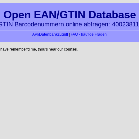
Open EAN/GTIN Database
TIN Barcodenummern online abfragen: 4002381
API/Datenbankzugriff
|
FAQ - häufige Fragen
 have remember'd me, thou's hear our counsel.