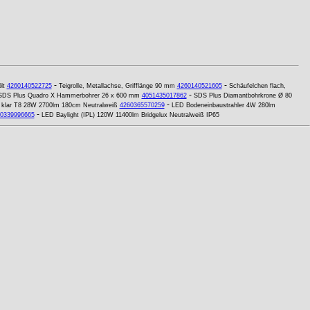
-
-
lt
4260140522725
Teigrolle, Metallachse, Grifflänge 90 mm
4260140521605
Schäufelchen flach,
-
SDS Plus Quadro X Hammerbohrer 26 x 600 mm
4051435017862
SDS Plus Diamantbohrkrone Ø 80
-
e klar T8 28W 2700lm 180cm Neutralweiß
4260365570259
LED Bodeneinbaustrahler 4W 280lm
-
0339996665
LED Baylight (IPL) 120W 11400lm Bridgelux Neutralweiß IP65