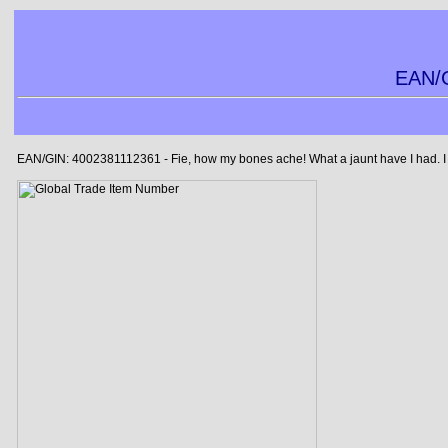
EAN/G
EAN/GIN: 4002381112361 - Fie, how my bones ache! What a jaunt have I had. I