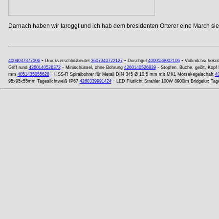
Darnach haben wir taroggt und ich hab dem bresidenten Orterer eine March si
-
-
-
4004037377506
Druckverschlußbeutel
3607340722127
Duschgel
4000539002106
Vollmilchschoko
-
-
Griff rund
4260140526372
Minischüssel, ohne Bohrung
4260140526839
Stopfen, Buche, geölt, Kopf
-
mm
4051435055628
HSS-R Spiralbohrer für Metall DIN 345 Ø 10,5 mm mit MK1 Morsekegelschaft
4
-
95x95x55mm Tageslichtweiß IP67
4260339991424
LED Flutlicht Strahler 100W 8900lm Bridgelux Tag