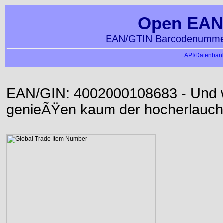
Open EAN
EAN/GTIN Barcodenummer
API/Datenbank
EAN/GIN: 4002000108683 - Und wi
genieÃŸen kaum der hocherlauch