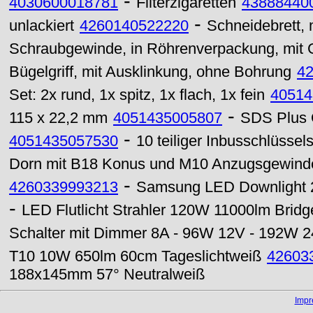
-
4030600018781
Filterzigaretten
43888440
-
unlackiert
4260140522220
Schneidebrett, m
Schraubgewinde, in Röhrenverpackung, mit 
Bügelgriff, mit Ausklinkung, ohne Bohrung
4
Set: 2x rund, 1x spitz, 1x flach, 1x fein
40514
-
115 x 22,2 mm
4051435005807
SDS Plus 
-
4051435057530
10 teiliger Inbusschlüsse
Dorn mit B18 Konus und M10 Anzugsgewind
-
4260339993213
Samsung LED Downlight 
-
LED Flutlicht Strahler 120W 11000lm Bridg
Schalter mit Dimmer 8A - 96W 12V - 192W 
T10 10W 650lm 60cm Tageslichtweiß
42603
188x145mm 57° Neutralweiß
Imp