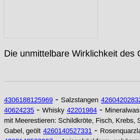
Die unmittelbare Wirklichkeit des
-
4306188125969
Salzstangen
4260420283
-
-
40624235
Whisky
42201984
Mineralwas
mit Meerestieren: Schildkröte, Fisch, Krebs,
-
Gabel, geölt
4260140527331
Rosenquarzla