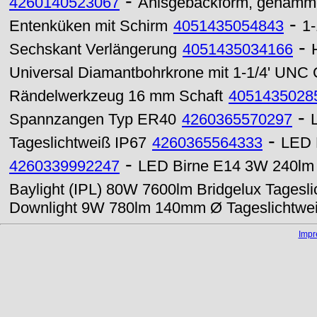
-
4260140523067
Anisgebäckform, gehämmer
-
Entenküken mit Schirm
4051435054843
1
-
Sechskant Verlängerung
4051435034166
Universal Diamantbohrkrone mit 1-1/4' UN
Rändelwerkzeug 16 mm Schaft
4051435028
-
Spannzangen Typ ER40
4260365570297
-
Tageslichtweiß IP67
4260365564333
LED 
-
4260339992247
LED Birne E14 3W 240lm E
Baylight (IPL) 80W 7600lm Bridgelux Tagesli
Downlight 9W 780lm 140mm Ø Tageslichtwe
Imp