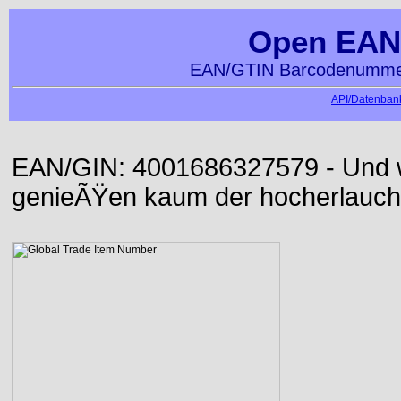
Open EAN
EAN/GTIN Barcodenummer
API/Datenbank
EAN/GIN: 4001686327579 - Und wi
genieÃŸen kaum der hocherlauch