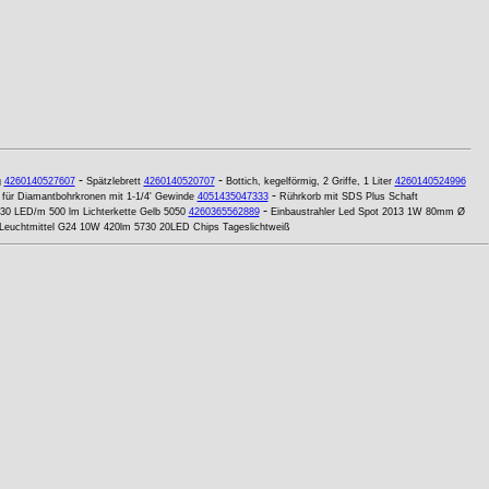
-
-
g
4260140527607
Spätzlebrett
4260140520707
Bottich, kegelförmig, 2 Griffe, 1 Liter
4260140524996
-
ür Diamantbohrkronen mit 1-1/4' Gewinde
4051435047333
Rührkorb mit SDS Plus Schaft
-
30 LED/m 500 lm Lichterkette Gelb 5050
4260365562889
Einbaustrahler Led Spot 2013 1W 80mm Ø
Leuchtmittel G24 10W 420lm 5730 20LED Chips Tageslichtweiß