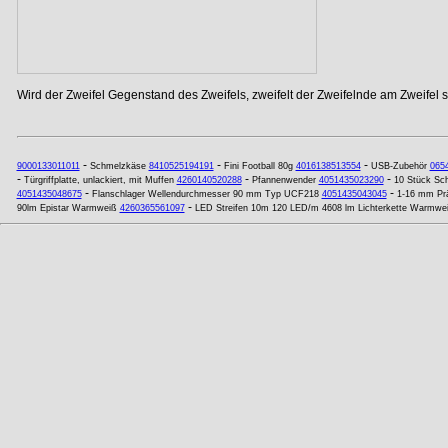
Wird der Zweifel Gegenstand des Zweifels, zweifelt der Zweifelnde am Zweifel se
-
-
-
9000133011011
Schmelzkäse
8410525194191
Fini Football 80g
4016138513554
USB-Zubehör
065
-
-
-
Türgriffplatte, unlackiert, mit Muffen
4260140520288
Pfannenwender
4051435023290
10 Stück Sch
-
-
4051435048675
Flanschlager Wellendurchmesser 90 mm Typ UCF218
4051435043045
1-16 mm Prä
-
90lm Epistar Warmweiß
4260365561097
LED Streifen 10m 120 LED/m 4608 lm Lichterkette Warmwe