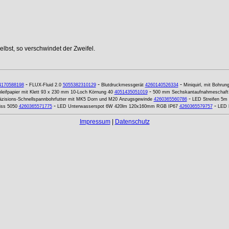
lbst, so verschwindet der Zweifel.
-
-
-
4170588198
FLUX-Fluid 2.0
5055382310129
Blutdruckmessgerät
4260140526334
Miniquirl, mit Bohrun
-
leifpapier mit Klett 93 x 230 mm 10-Loch Körnung 40
4051435051019
500 mm Sechskantaufnahmeschaft f
-
zisions-Schnellspannbohrfutter mit MK5 Dorn und M20 Anzugsgewinde
4260365560786
LED Streifen 5m 
-
-
iss 5050
4260365571775
LED Unterwasserspot 6W 420lm 120x160mm RGB IP67
4260365579757
LED 
Impressum
|
Datenschutz