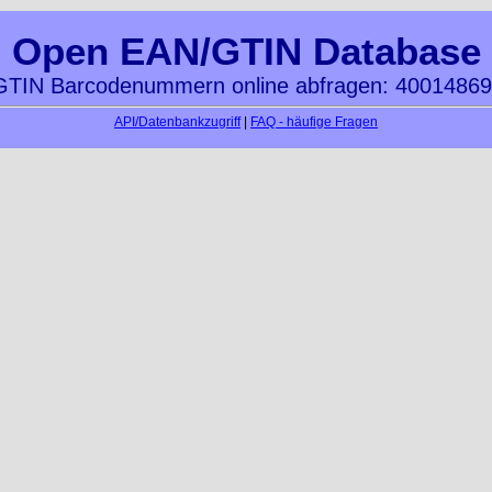
Open EAN/GTIN Database
TIN Barcodenummern online abfragen: 4001486
API/Datenbankzugriff
|
FAQ - häufige Fragen