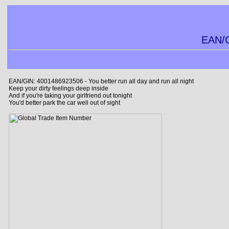
EAN/G
EAN/GIN: 4001486923506 - You better run all day and run all night
Keep your dirty feelings deep inside
And if you're taking your girlfriend out tonight
You'd better park the car well out of sight