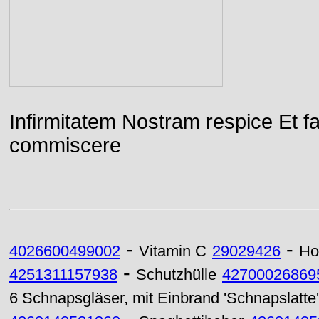
Infirmitatem Nostram respice E
commiscere
-
-
4026600499002
Vitamin C
29029426
Ho
-
4251311157938
Schutzhülle
42700026869
6 Schnapsgläser, mit Einbrand 'Schnapslatte'