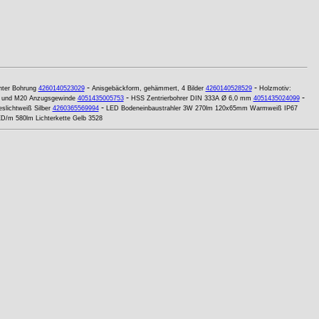
-
-
chter Bohrung
4260140523029
Anisgebäckform, gehämmert, 4 Bilder
4260140528529
Holzmotiv:
-
-
 und M20 Anzugsgewinde
4051435005753
HSS Zentrierbohrer DIN 333A Ø 6,0 mm
4051435024099
-
lichtweiß Silber
4260365569994
LED Bodeneinbaustrahler 3W 270lm 120x65mm Warmweiß IP67
D/m 580lm Lichterkette Gelb 3528