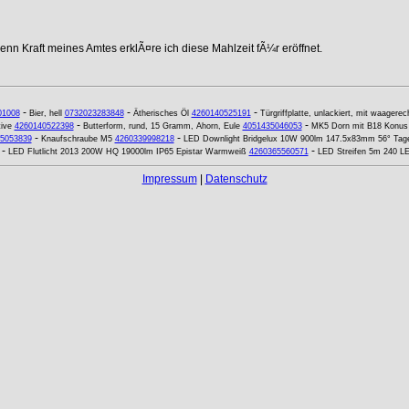
nn Kraft meines Amtes erklÃ¤re ich diese Mahlzeit fÃ¼r eröffnet.
-
-
-
01008
Bier, hell
0732023283848
Ätherisches Öl
4260140525191
Türgriffplatte, unlackiert, mit waagere
-
-
ive
4260140522398
Butterform, rund, 15 Gramm, Ahorn, Eule
4051435046053
MK5 Dorn mit B18 Konus
-
-
5053839
Knaufschraube M5
4260339998218
LED Downlight Bridgelux 10W 900lm 147.5x83mm 56° Tages
-
-
LED Flutlicht 2013 200W HQ 19000lm IP65 Epistar Warmweiß
4260365560571
LED Streifen 5m 240 LE
Impressum
|
Datenschutz