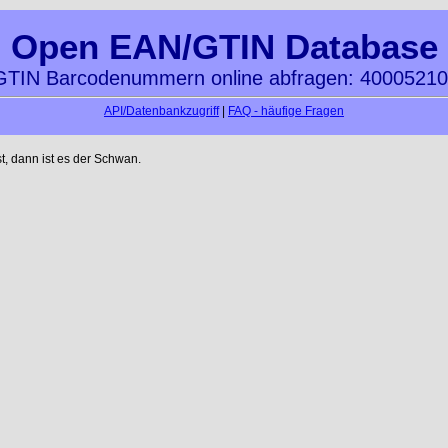
Open EAN/GTIN Database
TIN Barcodenummern online abfragen: 4000521
API/Datenbankzugriff
|
FAQ - häufige Fragen
t, dann ist es der Schwan.