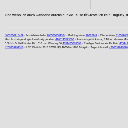
Und wenn ich auch wanderte durchs dunkle Tal so fÃ¼rchte ich kein Unglück, de
-
-
-
4002000715409
Modelleisenbahn
9055500081364
Puddingpulver
29062249
Clementinen
41056700
-
Hirsch, springend, glockenförmig gerahmt
4260140523005
Ausstechgebäckform, 4 Bilder, diverse Mot
-
5 Stück Schleifbänder 76 x 610 mm Körnung 60
4051435018593
7 teiliger Senkersatz für Holz
405143
-
4260339997310
LED Flutlicht 2013 200W HQ 19000lm IP65 Bridgelux Tageslichtweiß
4260339997020