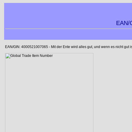
EAN/G
EAN/GIN: 4000521007065 - Mit der Ente wird alles gut, und wenn es nicht gut is