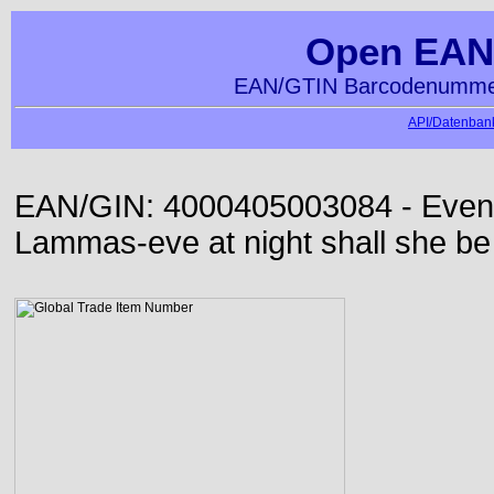
Open EAN
EAN/GTIN Barcodenummer
API/Datenbank
EAN/GIN: 4000405003084 - Even or
Lammas-eve at night shall she be