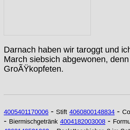
Darnach haben wir taroggt und ic
March siebsich abgewonen, denn d
GroÃŸkopfeten.
-
-
4005401170006
Stift
4060800148834
Co
-
-
Biermischgetränk
4004182003008
Formu