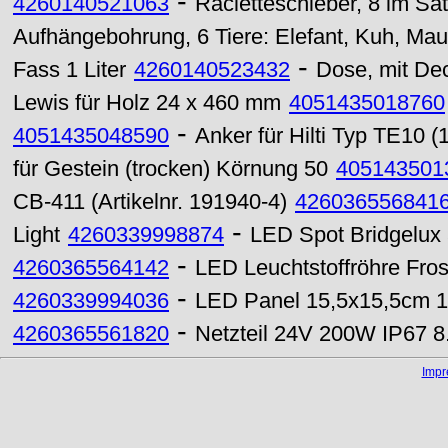
-
4260140521063
Racletteschieber, 8 im Sa
Aufhängebohrung, 6 Tiere: Elefant, Kuh, Ma
-
Fass 1 Liter
4260140523432
Dose, mit Dec
Lewis für Holz 24 x 460 mm
4051435018760
-
4051435048590
Anker für Hilti Typ TE10 
für Gestein (trocken) Körnung 50
405143501
CB-411 (Artikelnr. 191940-4)
426036556841
-
Light
4260339998874
LED Spot Bridgelu
-
4260365564142
LED Leuchtstoffröhre Fro
-
4260339994036
LED Panel 15,5x15,5cm 
-
4260365561820
Netzteil 24V 200W IP67 8
Imp