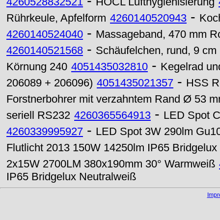
-
4260528832521
HOCL Lufthygienisierung
-
Rührkeule, Apfelform
4260140520943
Koch
-
4260140524040
Massageband, 470 mm Rol
-
4260140521568
Schäufelchen, rund, 9 cm 
-
Körnung 240
4051435032810
Kegelrad und
-
206089 + 206096)
4051435021357
HSS Re
Forstnerbohrer mit verzahntem Rand Ø 53 
-
seriell RS232
4260365564913
LED Spot C
-
4260339995927
LED Spot 3W 290lm Gu10 
Flutlicht 2013 150W 14250lm IP65 Bridgelux
2x15W 2700LM 380x190mm 30° Warmweiß
IP65 Bridgelux Neutralweiß
Imp