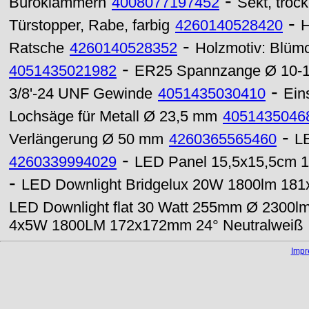
-
Büroklammern
4008077197452
Sekt, troc
-
Türstopper, Rabe, farbig
4260140528420
H
-
Ratsche
4260140528352
Holzmotiv: Blüm
-
4051435021982
ER25 Spannzange Ø 10-
-
3/8'-24 UNF Gewinde
4051435030410
Ein
Lochsäge für Metall Ø 23,5 mm
4051435046
-
Verlängerung Ø 50 mm
4260365565460
L
-
4260339994029
LED Panel 15,5x15,5cm 
-
LED Downlight Bridgelux 20W 1800lm 181
LED Downlight flat 30 Watt 255mm Ø 2300lm
4x5W 1800LM 172x172mm 24° Neutralweiß
Imp