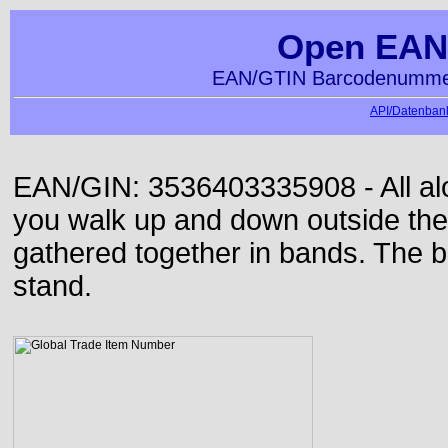
Open EAN
EAN/GTIN Barcodenummer
API/Datenbank
EAN/GIN: 3536403335908 - All alon
you walk up and down outside th
gathered together in bands. The b
stand.