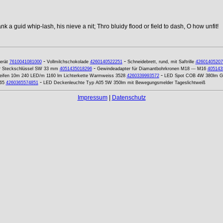
k a guid whip-lash, his nieve a nit; Thro bluidy flood or field to dash, O how unfit!
-
-
erät
7610041081000
Vollmilchschokolade
4260140522251
Schneidebrett, rund, mit Saftrille
42601405207
-
er Steckschlüssel SW 33 mm
4051435018296
Gewindeadapter für Diamantbohrkronen M18 --- M16
405143
-
eifen 10m 240 LED/m 1160 lm Lichterkette Warmweiss 3528
4260339993572
LED Spot COB 4W 380lm Gu1
-
65
4260365574851
LED Deckenleuchte Typ A05 5W 350lm mit Bewegungsmelder Tageslichtweiß
Impressum
|
Datenschutz