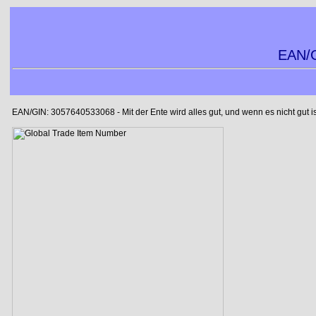
EAN/G
EAN/GIN: 3057640533068 - Mit der Ente wird alles gut, und wenn es nicht gut is