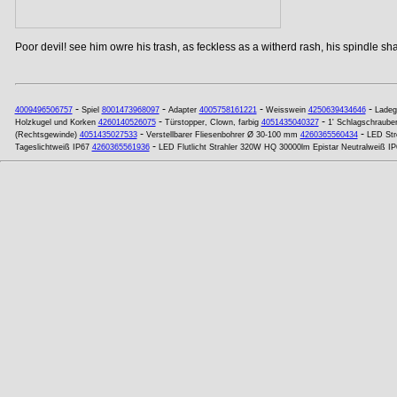
Poor devil! see him owre his trash, as feckless as a witherd rash, his spindle shan
-
-
-
-
4009496506757
Spiel
8001473968097
Adapter
4005758161221
Weisswein
4250639434646
Ladeg
-
-
Holzkugel und Korken
4260140526075
Türstopper, Clown, farbig
4051435040327
1' Schlagschraub
-
-
(Rechtsgewinde)
4051435027533
Verstellbarer Fliesenbohrer Ø 30-100 mm
4260365560434
LED Str
-
Tageslichtweiß IP67
4260365561936
LED Flutlicht Strahler 320W HQ 30000lm Epistar Neutralweiß IP