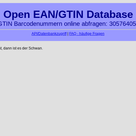
Open EAN/GTIN Database
TIN Barcodenummern online abfragen: 3057640
API/Datenbankzugriff
|
FAQ - häufige Fragen
t, dann ist es der Schwan.