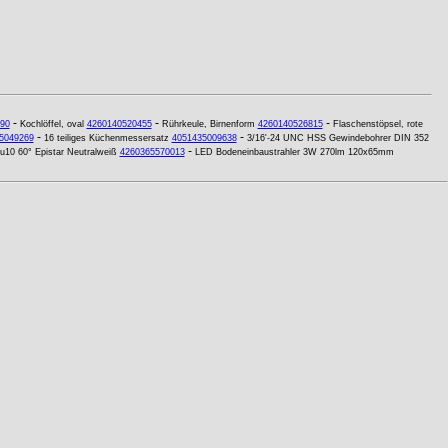
-
-
-
90
Kochlöffel, oval
4260140520455
Rührkeule, Birnenform
4260140526815
Flaschenstöpsel, rote
-
-
5049269
16 teiliges Küchenmessersatz
4051435009638
3/16'-24 UNC HSS Gewindebohrer DIN 352
-
0 60° Epistar Neutralweiß
4260365570013
LED Bodeneinbaustrahler 3W 270lm 120x65mm