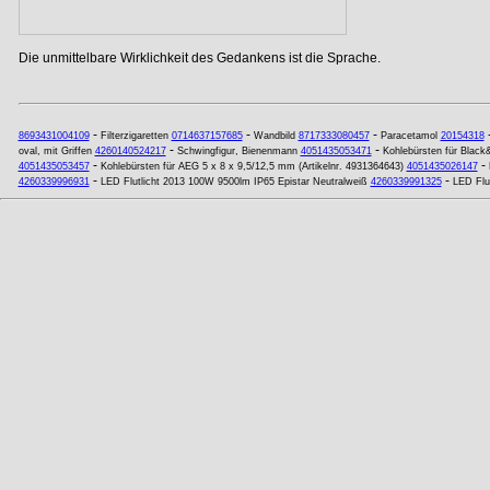
Die unmittelbare Wirklichkeit des Gedankens ist die Sprache.
-
-
-
8693431004109
Filterzigaretten
0714637157685
Wandbild
8717333080457
Paracetamol
20154318
-
-
oval, mit Griffen
4260140524217
Schwingfigur, Bienenmann
4051435053471
Kohlebürsten für Black
-
-
4051435053457
Kohlebürsten für AEG 5 x 8 x 9,5/12,5 mm (Artikelnr. 4931364643)
4051435026147
-
-
4260339996931
LED Flutlicht 2013 100W 9500lm IP65 Epistar Neutralweiß
4260339991325
LED Flut