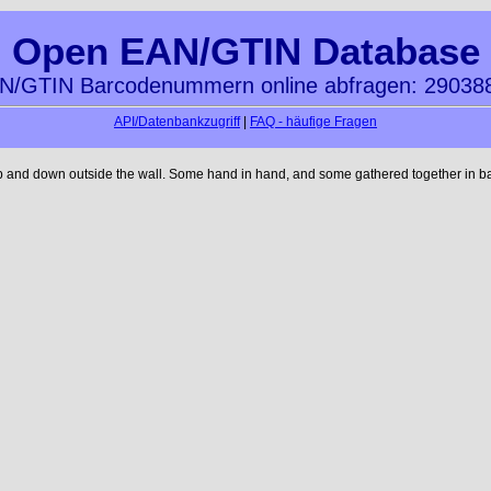
Open EAN/GTIN Database
N/GTIN Barcodenummern online abfragen: 29038
API/Datenbankzugriff
|
FAQ - häufige Fragen
up and down outside the wall. Some hand in hand, and some gathered together in ba