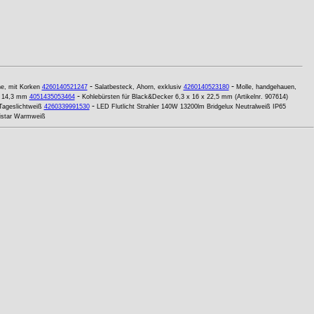
-
-
ne, mit Korken
4260140521247
Salatbesteck, Ahorn, exklusiv
4260140523180
Molle, handgehauen,
-
x 14,3 mm
4051435053464
Kohlebürsten für Black&Decker 6,3 x 16 x 22,5 mm (Artikelnr. 907614)
-
Tageslichtweiß
4260339991530
LED Flutlicht Strahler 140W 13200lm Bridgelux Neutralweiß IP65
istar Warmweiß