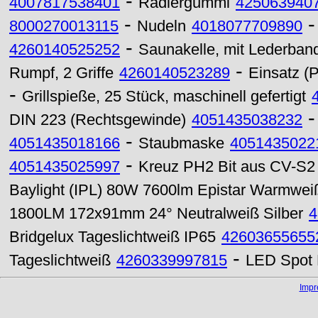
-
4007817538401
Radiergummi
425063940
-
8000270013115
Nudeln
4018077709890
-
4260140525252
Saunakelle, mit Lederband,
-
Rumpf, 2 Griffe
4260140523289
Einsatz (
-
Grillspieße, 25 Stück, maschinell gefertigt
DIN 223 (Rechtsgewinde)
4051435038232
-
4051435018166
Staubmaske
4051435022
-
4051435025997
Kreuz PH2 Bit aus CV-S2 
Baylight (IPL) 80W 7600lm Epistar Warmwei
1800LM 172x91mm 24° Neutralweiß Silber
4
Bridgelux Tageslichtweiß IP65
42603655655
-
Tageslichtweiß
4260339997815
LED Spot 
Imp