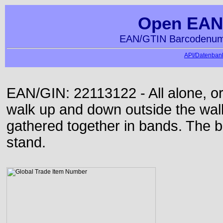
Open EAN
EAN/GTIN Barcodenumm
API/Datenbank
EAN/GIN: 22113122 - All alone, or 
walk up and down outside the wa
gathered together in bands. The b
stand.