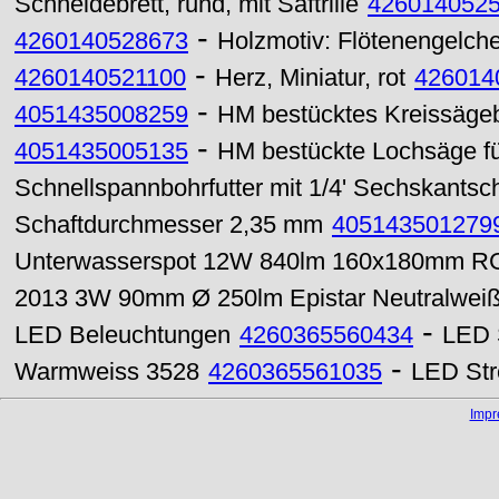
Schneidebrett, rund, mit Saftrille
426014052
-
4260140528673
Holzmotiv: Flötenengelche
-
4260140521100
Herz, Miniatur, rot
426014
-
4051435008259
HM bestücktes Kreissägeb
-
4051435005135
HM bestückte Lochsäge f
Schnellspannbohrfutter mit 1/4' Sechskantsch
Schaftdurchmesser 2,35 mm
405143501279
Unterwasserspot 12W 840lm 160x180mm R
2013 3W 90mm Ø 250lm Epistar Neutralwei
-
LED Beleuchtungen
4260365560434
LED 
-
Warmweiss 3528
4260365561035
LED Str
Imp