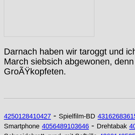
Darnach haben wir taroggt und ic
March siebsich abgewonen, denn d
GroÃŸkopfeten.
-
4250128410427
Spielfilm-BD
4316268361
-
Smartphone
4056489103646
Drehtabak
4