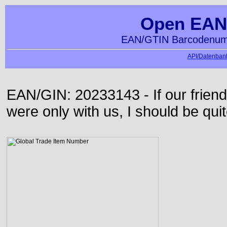
Open EAN
EAN/GTIN Barcodenumm
API/Datenbank
EAN/GIN: 20233143 - If our frie
were only with us, I should be qui