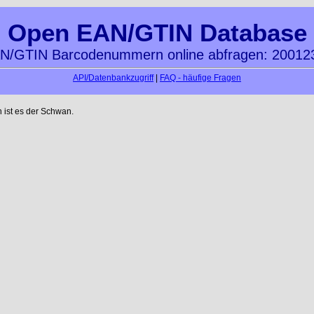
Open EAN/GTIN Database
N/GTIN Barcodenummern online abfragen: 20012
API/Datenbankzugriff
|
FAQ - häufige Fragen
n ist es der Schwan.