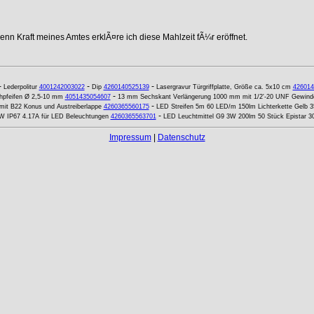
nn Kraft meines Amtes erklÃ¤re ich diese Mahlzeit fÃ¼r eröffnet.
-
-
-
Lederpolitur
4001242003022
Dip
4260140525139
Lasergravur Türgriffplatte, Größe ca. 5x10 cm
426014
-
ochpfeifen Ø 2,5-10 mm
4051435054607
13 mm Sechskant Verlängerung 1000 mm mit 1/2'-20 UNF Gewinde 
-
it B22 Konus und Austreiberlappe
4260365560175
LED Streifen 5m 60 LED/m 150lm Lichterkette Gelb 3
-
0W IP67 4.17A für LED Beleuchtungen
4260365563701
LED Leuchtmittel G9 3W 200lm 50 Stück Epistar 
Impressum
|
Datenschutz