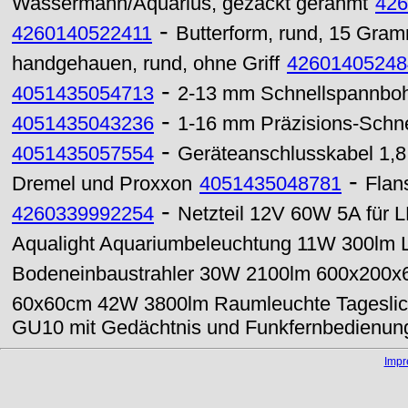
Wassermann/Aquarius, gezackt gerahmt
426
-
4260140522411
Butterform, rund, 15 Gra
handgehauen, rund, ohne Griff
42601405248
-
4051435054713
2-13 mm Schnellspannboh
-
4051435043236
1-16 mm Präzisions-Schne
-
4051435057554
Geräteanschlusskabel 1,8
-
Dremel und Proxxon
4051435048781
Flan
-
4260339992254
Netzteil 12V 60W 5A für 
Aqualight Aquariumbeleuchtung 11W 300lm L
Bodeneinbaustrahler 30W 2100lm 600x200
60x60cm 42W 3800lm Raumleuchte Tageslic
GU10 mit Gedächtnis und Funkfernbedienun
Imp