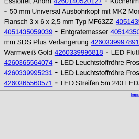
-
Esslöffel, Ahorn
4260140520127
Küchenmin
-
50 mm Universal Ausbohrkopf mit MK2 Mor
Flansch 3 x 6 x 2,5 mm Typ MF63ZZ
405143
-
4051435059039
Entgratemesser
4051435
mm SDS Plus Verlängerung
426033999789
-
Warmweiß Gold
4260339996818
LED Flut
-
4260365564074
LED Leuchtstoffröhre Fr
-
4260339995231
LED Leuchtstoffröhre Fr
-
4260365560571
LED Streifen 5m 240 LED/
Imp