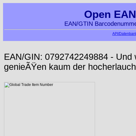
Open EAN
EAN/GTIN Barcodenummer
API/Datenbank
EAN/GIN: 0792742249884 - Und wi
genieÃŸen kaum der hocherlauch