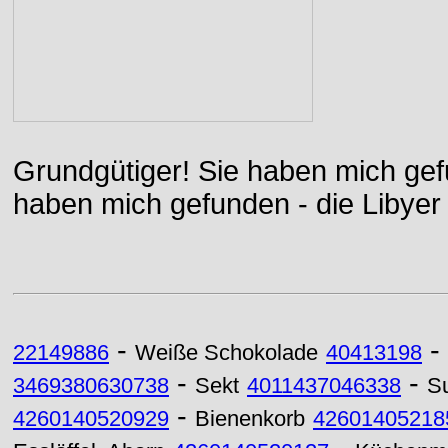
Grundgütiger! Sie haben mich gefu
haben mich gefunden - die Libyer 
-
-
22149886
Weiße Schokolade
40413198
-
-
3469380630738
Sekt
4011437046338
S
-
4260140520929
Bienenkorb
42601405218