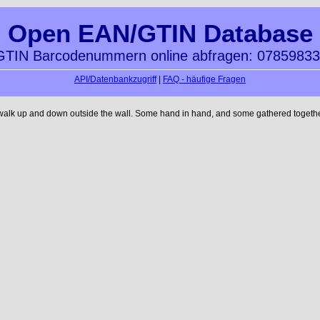
Open EAN/GTIN Database
TIN Barcodenummern online abfragen: 0785983
API/Datenbankzugriff
|
FAQ - häufige Fragen
 walk up and down outside the wall. Some hand in hand, and some gathered together