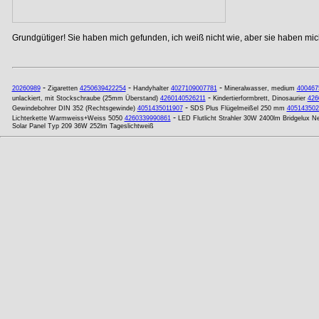
Grundgütiger! Sie haben mich gefunden, ich weiß nicht wie, aber sie haben mich
-
-
-
20260989
Zigaretten
4250639422254
Handyhalter
4027109007781
Mineralwasser, medium
400467
-
unlackiert, mit Stockschraube (25mm Überstand)
4260140526211
Kindertierformbrett, Dinosaurier
426
-
Gewindebohrer DIN 352 (Rechtsgewinde)
4051435011907
SDS Plus Flügelmeißel 250 mm
405143502
-
Lichterkette Warmweiss+Weiss 5050
4260339990861
LED Flutlicht Strahler 30W 2400lm Bridgelux N
Solar Panel Typ 209 36W 252lm Tageslichtweiß