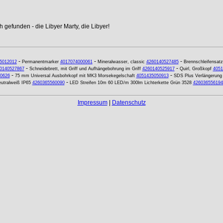
 gefunden - die Libyer Marty, die Libyer!
-
-
-
5012012
Permanentmarker
4017074000061
Mineralwasser, classic
4260140527485
Brennschleifensatz
-
-
0140527867
Schneidebrett, mit Griff und Aufhängebohrung im Griff
4260140525917
Quirl, Großkopf
4051
-
-
0626
75 mm Universal Ausbohrkopf mit MK3 Morsekegelschaft
4051435050913
SDS Plus Verlängerung
-
eutralweiß IP65
4260365560090
LED Streifen 10m 60 LED/m 300lm Lichterkette Grün 3528
426036556194
Impressum
|
Datenschutz