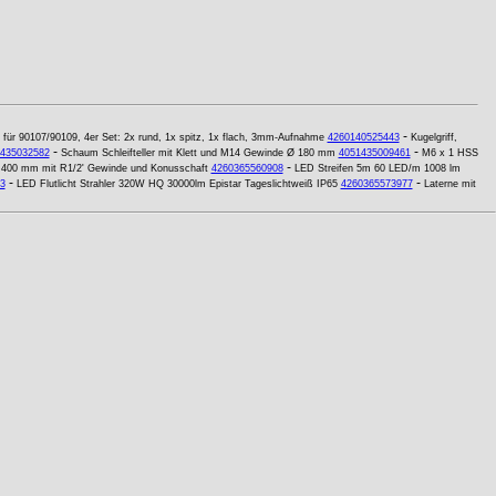
-
 für 90107/90109, 4er Set: 2x rund, 1x spitz, 1x flach, 3mm-Aufnahme
4260140525443
Kugelgriff,
-
-
435032582
Schaum Schleifteller mit Klett und M14 Gewinde Ø 180 mm
4051435009461
M6 x 1 HSS
-
 400 mm mit R1/2' Gewinde und Konusschaft
4260365560908
LED Streifen 5m 60 LED/m 1008 lm
-
-
3
LED Flutlicht Strahler 320W HQ 30000lm Epistar Tageslichtweiß IP65
4260365573977
Laterne mit