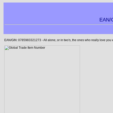
EAN/G
EAN/GIN: 0785983321273 - All alone, or in two's, the ones who really love you