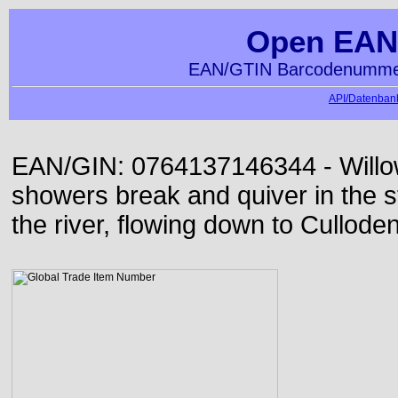
Open EAN
EAN/GTIN Barcodenummer
API/Datenbank
EAN/GIN: 0764137146344 - Willo
showers break and quiver in the s
the river, flowing down to Culloden