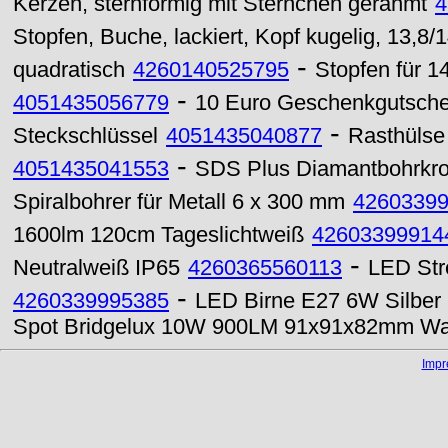
Kerzen, sternförmig mit Sternchen gerahmt
4
Stopfen, Buche, lackiert, Kopf kugelig, 13,8
-
quadratisch
4260140525795
Stopfen für 1
-
4051435056779
10 Euro Geschenkgutsche
-
Steckschlüssel
4051435040877
Rasthülse 
-
4051435041553
SDS Plus Diamantbohrkr
Spiralbohrer für Metall 6 x 300 mm
4260339
1600lm 120cm Tageslichtweiß
42603399914
-
Neutralweiß IP65
4260365560113
LED Str
-
4260339995385
LED Birne E27 6W Silber
Spot Bridgelux 10W 900LM 91x91x82mm Wa
Imp