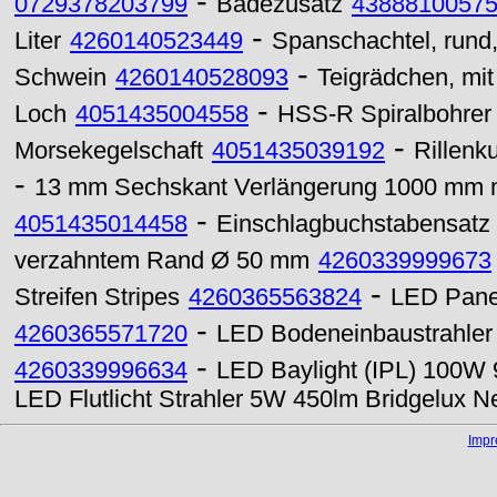
-
0729378203799
Badezusatz
4388810057
-
Liter
4260140523449
Spanschachtel, rund,
-
Schwein
4260140528093
Teigrädchen, mit
-
Loch
4051435004558
HSS-R Spiralbohrer 
-
Morsekegelschaft
4051435039192
Rillenk
-
13 mm Sechskant Verlängerung 1000 mm mi
-
4051435014458
Einschlagbuchstabensatz
verzahntem Rand Ø 50 mm
4260339999673
-
Streifen Stripes
4260365563824
LED Pane
-
4260365571720
LED Bodeneinbaustrahle
-
4260339996634
LED Baylight (IPL) 100W 
LED Flutlicht Strahler 5W 450lm Bridgelux N
Imp