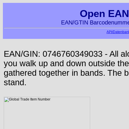
Open EAN
EAN/GTIN Barcodenummer
API/Datenbank
EAN/GIN: 0746760349033 - All alon
you walk up and down outside th
gathered together in bands. The b
stand.