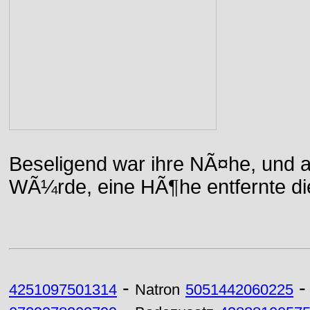
Beseligend war ihre NÃ¤he, und a
WÃ¼rde, eine HÃ¶he entfernte die 
-
4251097501314
Natron
5051442060225