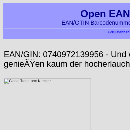
Open EAN
EAN/GTIN Barcodenummer
API/Datenbank
EAN/GIN: 0740972139956 - Und wi
genieÃŸen kaum der hocherlauch