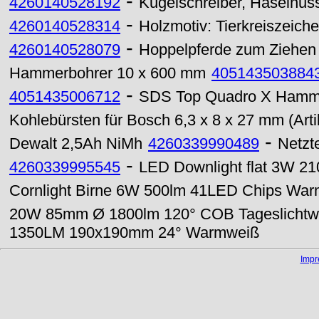
-
4260140528192
Kugelschreiber, Haselnus
-
4260140528314
Holzmotiv: Tierkreiszeic
-
4260140528079
Hoppelpferde zum Ziehen
Hammerbohrer 10 x 600 mm
405143503884
-
4051435006712
SDS Top Quadro X Hamme
Kohlebürsten für Bosch 6,3 x 8 x 27 mm (Art
-
Dewalt 2,5Ah NiMh
4260339990489
Netzt
-
4260339995545
LED Downlight flat 3W 
Cornlight Birne 6W 500lm 41LED Chips Wa
20W 85mm Ø 1800lm 120° COB Tageslichtw
1350LM 190x190mm 24° Warmweiß
Imp