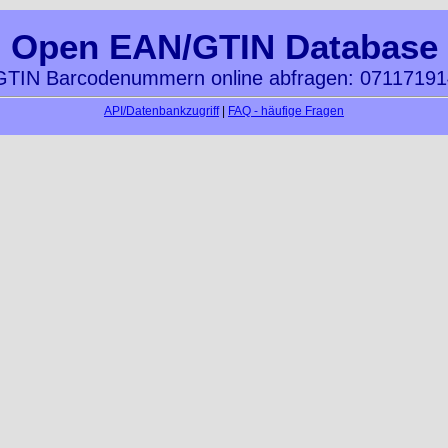
Open EAN/GTIN Database
TIN Barcodenummern online abfragen: 0711719
API/Datenbankzugriff
|
FAQ - häufige Fragen