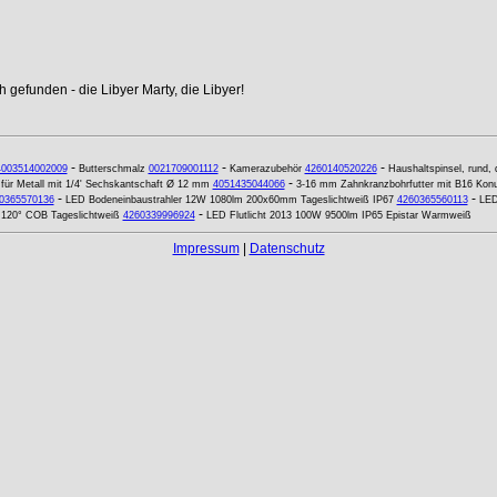
 gefunden - die Libyer Marty, die Libyer!
-
-
-
4003514002009
Butterschmalz
0021709001112
Kamerazubehör
4260140520226
Haushaltspinsel, rund, 
-
 für Metall mit 1/4' Sechskantschaft Ø 12 mm
4051435044066
3-16 mm Zahnkranzbohrfutter mit B16 Kon
-
-
0365570136
LED Bodeneinbaustrahler 12W 1080lm 200x60mm Tageslichtweiß IP67
4260365560113
LED
-
 120° COB Tageslichtweiß
4260339996924
LED Flutlicht 2013 100W 9500lm IP65 Epistar Warmweiß
Impressum
|
Datenschutz