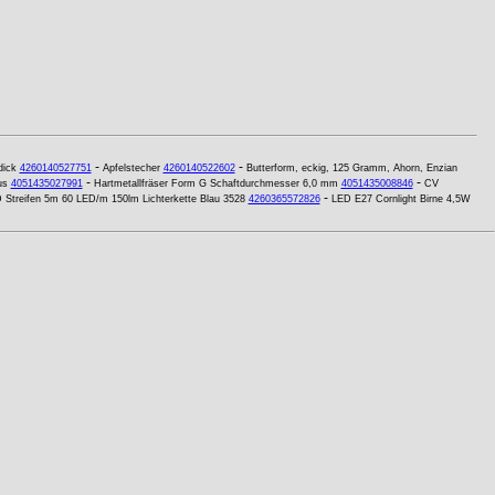
-
-
dick
4260140527751
Apfelstecher
4260140522602
Butterform, eckig, 125 Gramm, Ahorn, Enzian
-
-
us
4051435027991
Hartmetallfräser Form G Schaftdurchmesser 6,0 mm
4051435008846
CV
-
 Streifen 5m 60 LED/m 150lm Lichterkette Blau 3528
4260365572826
LED E27 Cornlight Birne 4,5W