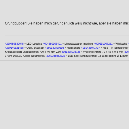
Grundgütiger! Sie haben mich gefunden, ich weiß nicht wie, aber sie haben mich
-
-
-
4260489830048
LED-Leuchte
4004880108401
Mineralwasser, medium
4000251007281
Wildlachs
-
-
-
4260140521438
Quirl, Stabkopf
4260140520295
Holzschere
4051435041737
HSS-TiN Spiralbohrer
-
Kreissägeblatt ungeschliffen 700 x 40 mm Z80
4051435036726
Wellendichtring 70 x 48 x 9,5 mm
426
-
378lm 108LED Chips Neutralweiß
4260365562322
LED Spot Einbaustrahler 15 Watt 85mm Ø 1350lm