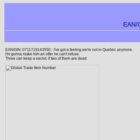
EAN/G
EAN/GIN: 0711719143550 - I've got a feeling we're not in Quebec anymore.
I'm gonna make him an offer he can't refuse.
Three can keep a secret, if two of them are dead.