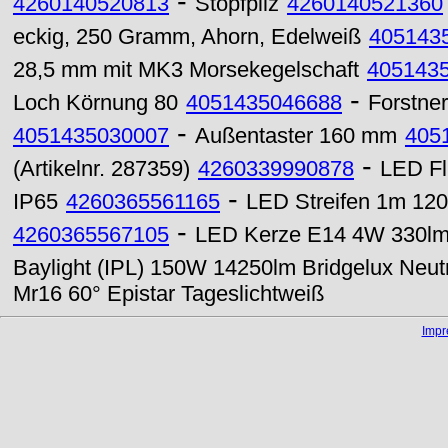
-
4260140520813
Stopfpilz
4260140521360
eckig, 250 Gramm, Ahorn, Edelweiß
405143
28,5 mm mit MK3 Morsekegelschaft
405143
-
Loch Körnung 80
4051435046688
Forstne
-
4051435030007
Außentaster 160 mm
405
-
(Artikelnr. 287359)
4260339990878
LED Fl
-
IP65
4260365561165
LED Streifen 1m 120
-
4260365567105
LED Kerze E14 4W 330lm 
Baylight (IPL) 150W 14250lm Bridgelux Neut
Mr16 60° Epistar Tageslichtweiß
Imp