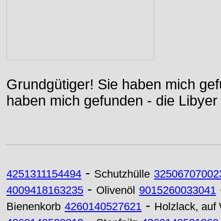
Grundgütiger! Sie haben mich gefu
haben mich gefunden - die Libyer 
-
4251311154494
Schutzhülle
32506707002
-
4009418163235
Olivenöl
9015260033041
-
Bienenkorb
4260140527621
Holzlack, au