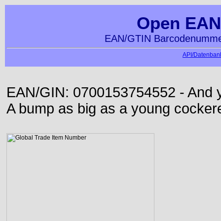
Open EAN
EAN/GTIN Barcodenummer
API/Datenbank
EAN/GIN: 0700153754552 - And yet
A bump as big as a young cockere