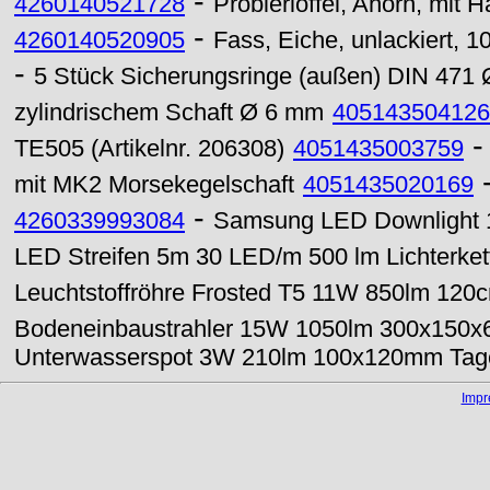
-
4260140521728
Probierlöffel, Ahorn, mit 
-
4260140520905
Fass, Eiche, unlackiert, 1
-
5 Stück Sicherungsringe (außen) DIN 471
zylindrischem Schaft Ø 6 mm
405143504126
TE505 (Artikelnr. 206308)
4051435003759
mit MK2 Morsekegelschaft
4051435020169
-
4260339993084
Samsung LED Downlight
LED Streifen 5m 30 LED/m 500 lm Lichterke
Leuchtstoffröhre Frosted T5 11W 850lm 12
Bodeneinbaustrahler 15W 1050lm 300x150
Unterwasserspot 3W 210lm 100x120mm Tage
Imp