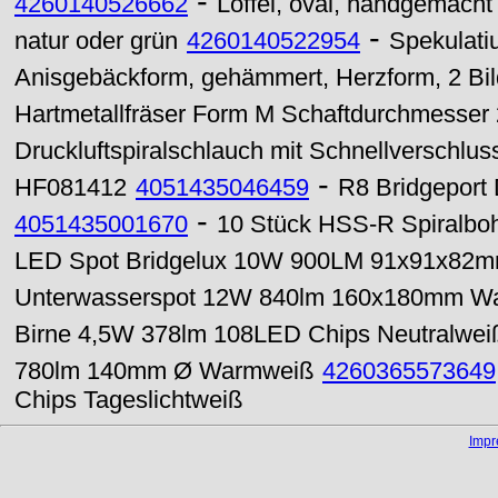
-
4260140526662
Löffel, oval, handgemacht
-
natur oder grün
4260140522954
Spekulatiu
Anisgebäckform, gehämmert, Herzform, 2 Bil
Hartmetallfräser Form M Schaftdurchmesser
Druckluftspiralschlauch mit Schnellverschlus
-
HF081412
4051435046459
R8 Bridgeport
-
4051435001670
10 Stück HSS-R Spiralboh
LED Spot Bridgelux 10W 900LM 91x91x82mm
Unterwasserspot 12W 840lm 160x180mm W
Birne 4,5W 378lm 108LED Chips Neutralwei
780lm 140mm Ø Warmweiß
4260365573649
Chips Tageslichtweiß
Imp