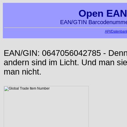
Open EAN
EAN/GTIN Barcodenummer
API/Datenbank
EAN/GIN: 0647056042785 - Denn d
andern sind im Licht. Und man sieh
man nicht.