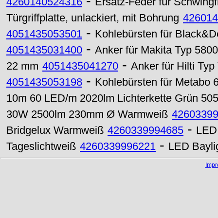
-
4260140524316
Ersatz-Feder für Schwingf
Türgriffplatte, unlackiert, mit Bohrung
426014
-
4051435053501
Kohlebürsten für Black&De
-
4051435031400
Anker für Makita Typ 5800
-
22 mm
4051435041270
Anker für Hilti T
-
4051435053198
Kohlebürsten für Metabo 
10m 60 LED/m 2020lm Lichterkette Grün 50
30W 2500lm 230mm Ø Warmweiß
4260339
-
Bridgelux Warmweiß
4260339994685
LED 
-
Tageslichtweiß
4260339996221
LED Bayli
Imp