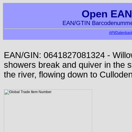
Open EAN
EAN/GTIN Barcodenummer
API/Datenbank
EAN/GIN: 0641827081324 - Willo
showers break and quiver in the s
the river, flowing down to Culloden