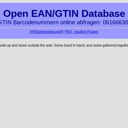
Open EAN/GTIN Database
TIN Barcodenummern online abfragen: 0616663
API/Datenbankzugriff
|
FAQ - häufige Fragen
 walk up and down outside the wall. Some hand in hand, and some gathered together