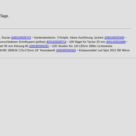
 Tage.
-
-
, Enzian
4260140526723
Garderobenleiste, 3 Knöpfe, kleine Ausführung, lackiert
4260140525436
-
-
verschiedenen Schrifttypen/-größen)
4051435028714
100 Nägel für Tacker 25 mm
4051435011969
-
Klett 95 mm Körnung 60
4260365560281
LED Streifen 5m 120 LED/m 280lm Lichterkette
-
 4x5W 1800LM 172x172mm 24° Neutralweiß
4260365562926
Einbaustrahler Led Spot 2013 3W 90mm