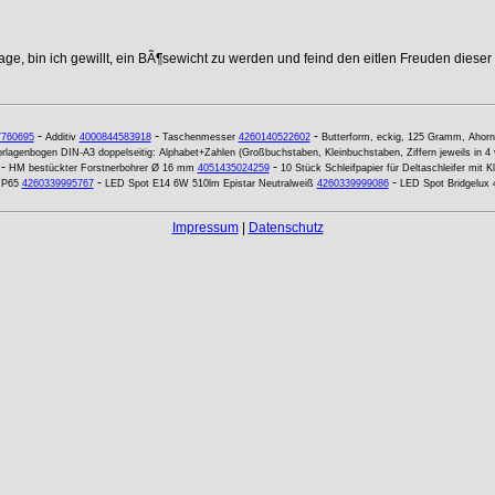
age, bin ich gewillt, ein BÃ¶sewicht zu werden und feind den eitlen Freuden dieser
-
-
-
7760695
Additiv
4000844583918
Taschenmesser
4260140522602
Butterform, eckig, 125 Gramm, Ahorn
rlagenbogen DIN-A3 doppelseitig: Alphabet+Zahlen (Großbuchstaben, Kleinbuchstaben, Ziffern jeweils in 4 
-
-
HM bestückter Forstnerbohrer Ø 16 mm
4051435024259
10 Stück Schleifpapier für Deltaschleifer mit 
-
-
IP65
4260339995767
LED Spot E14 6W 510lm Epistar Neutralweiß
4260339999086
LED Spot Bridgelux
Impressum
|
Datenschutz