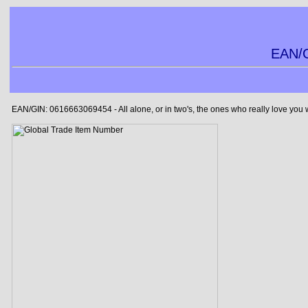
EAN/G
EAN/GIN: 0616663069454 - All alone, or in two's, the ones who really love you