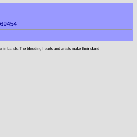
069454
 in bands. The bleeding hearts and artists make their stand.