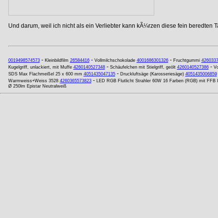
Und darum, weil ich nicht als ein Verliebter kann kÃ¼rzen diese fein beredten T
-
-
-
0019498574573
Kleinbildfilm
26584416
Vollmilchschokolade
4001686301326
Fruchtgummi
426033
-
-
Kugelgriff, unlackiert, mit Muffe
4260140527348
Schäufelchen mit Stielgriff, geölt
4260140527386
Vo
-
SDS Max Flachmeißel 25 x 600 mm
4051435047135
Druckluftsäge (Karosseriesäge)
4051435006859
-
Warmweiss+Weiss 3528
4260365573823
LED RGB Flutlicht Strahler 60W 16 Farben (RGB) mit FFB 
Ø 250lm Epistar Neutralweiß