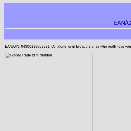
EAN/G
EAN/GIN: 04306188063391 - All alone, or in two's, the ones who really love yo