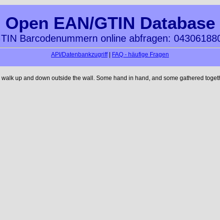
Open EAN/GTIN Database
TIN Barcodenummern online abfragen: 04306188
API/Datenbankzugriff
|
FAQ - häufige Fragen
u walk up and down outside the wall. Some hand in hand, and some gathered togethe