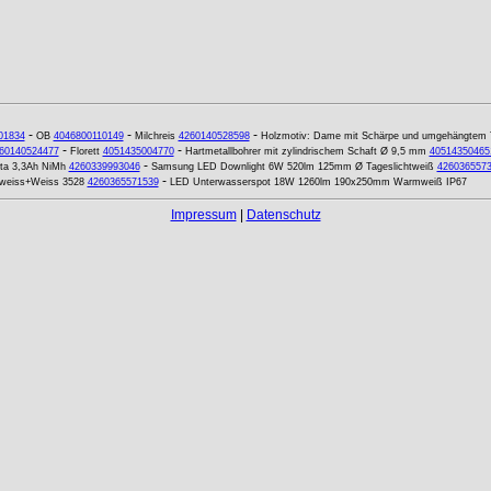
-
-
-
01834
OB
4046800110149
Milchreis
4260140528598
Holzmotiv: Dame mit Schärpe und umgehängtem T
-
-
60140524477
Florett
4051435004770
Hartmetallbohrer mit zylindrischem Schaft Ø 9,5 mm
40514350465
-
ita 3,3Ah NiMh
4260339993046
Samsung LED Downlight 6W 520lm 125mm Ø Tageslichtweiß
426036557
-
mweiss+Weiss 3528
4260365571539
LED Unterwasserspot 18W 1260lm 190x250mm Warmweiß IP67
Impressum
|
Datenschutz