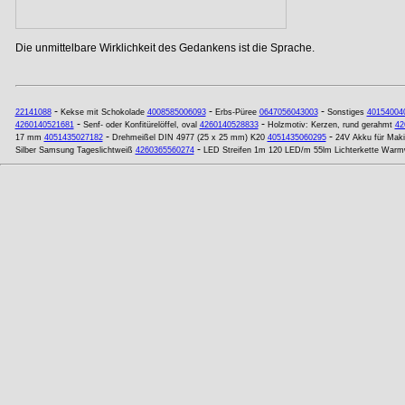
Die unmittelbare Wirklichkeit des Gedankens ist die Sprache.
-
-
-
22141088
Kekse mit Schokolade
4008585006093
Erbs-Püree
0647056043003
Sonstiges
40154004
-
-
4260140521681
Senf- oder Konfitürelöffel, oval
4260140528833
Holzmotiv: Kerzen, rund gerahmt
42
-
-
17 mm
4051435027182
Drehmeißel DIN 4977 (25 x 25 mm) K20
4051435060295
24V Akku für Mak
-
Silber Samsung Tageslichtweiß
4260365560274
LED Streifen 1m 120 LED/m 55lm Lichterkette War