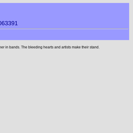
063391
r in bands. The bleeding hearts and artists make their stand.