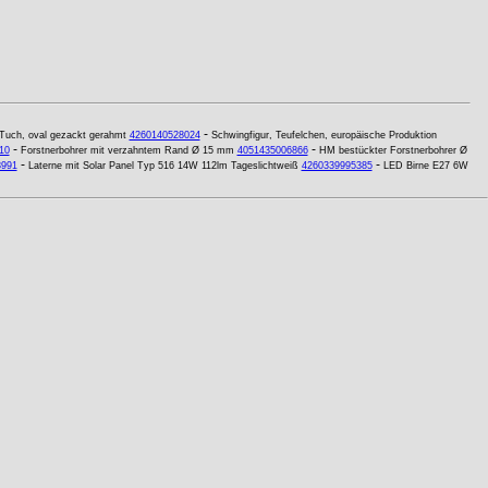
-
uch, oval gezackt gerahmt
4260140528024
Schwingfigur, Teufelchen, europäische Produktion
-
-
10
Forstnerbohrer mit verzahntem Rand Ø 15 mm
4051435006866
HM bestückter Forstnerbohrer Ø
-
-
3991
Laterne mit Solar Panel Typ 516 14W 112lm Tageslichtweiß
4260339995385
LED Birne E27 6W