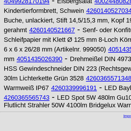
-
4049928170194
Eisbergsalat
4002448082
Kindertierformbrett, Schwein
426014052703
Buche, unlackiert, Stift 14,5/15,3 mm, Kopf 
-
gerahmt
4260140521667
Senf- oder Konfitü
Schleifpapier mit Klett Ø 125 mm 8-Loch Kö
6 x 6 x 26/28 mm (Artikelnr. 999050)
405143
-
mm
4051435026390
Drehmeißel DIN 4973
HSS Gewindeschneider DIN 223 (Rechtsgew
30lm Lichterkette Grün 3528
426036557134
-
Warmweiß IP67
4260339996191
LED Bayl
-
4260365565743
LED Spot 5W 480lm Gu10 
Flutlicht Strahler 50W 4100lm Bridgelux Wa
Imp