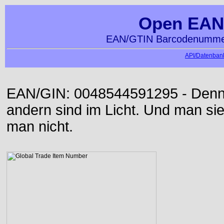
Open EAN
EAN/GTIN Barcodenummer
API/Datenbank
EAN/GIN: 0048544591295 - Denn d
andern sind im Licht. Und man sieh
man nicht.