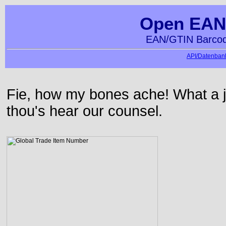
Open EAN
EAN/GTIN Barcod
API/Datenbank
Fie, how my bones ache! What a j
thou's hear our counsel.