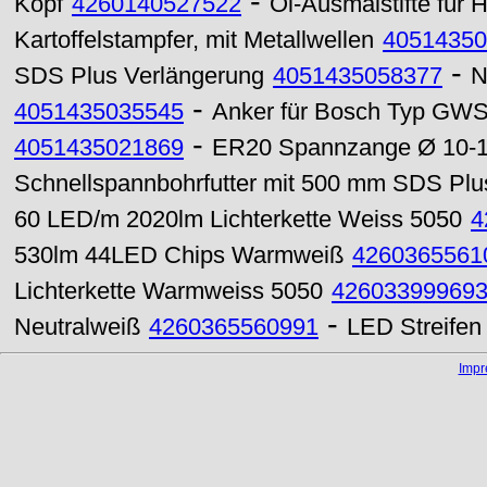
-
Kopf
4260140527522
Öl-Ausmalstifte für 
Kartoffelstampfer, mit Metallwellen
40514350
-
SDS Plus Verlängerung
4051435058377
N
-
4051435035545
Anker für Bosch Typ GWS 
-
4051435021869
ER20 Spannzange Ø 10-
Schnellspannbohrfutter mit 500 mm SDS Plu
60 LED/m 2020lm Lichterkette Weiss 5050
4
530lm 44LED Chips Warmweiß
4260365561
Lichterkette Warmweiss 5050
42603399969
-
Neutralweiß
4260365560991
LED Streifen
Imp