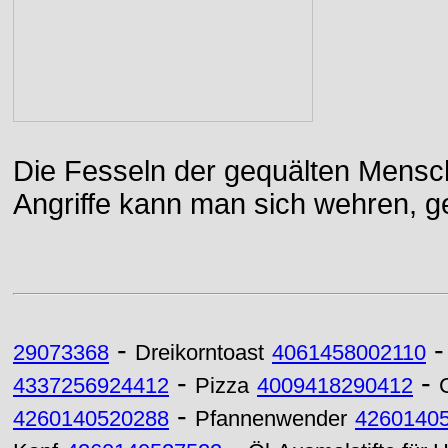
Die Fesseln der gequälten Mensch
Angriffe kann man sich wehren, g
-
29073368
Dreikorntoast
4061458002110
-
-
4337256924412
Pizza
4009418290412
-
4260140520288
Pfannenwender
4260140