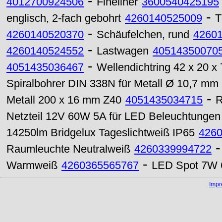
-
4012700924506
Fineliner
3600540425195
-
englisch, 2-fach gebohrt
4260140525009
T
-
4260140520370
Schäufelchen, rund
4260
-
4260140524552
Lastwagen
40514350070
-
4051435036467
Wellendichtring 42 x 20 x
Spiralbohrer DIN 338N für Metall Ø 10,7 mm
-
Metall 200 x 16 mm Z40
4051435034715
R
Netzteil 12V 60W 5A für LED Beleuchtungen
14250lm Bridgelux Tageslichtweiß IP65
426
Raumleuchte Neutralweiß
4260339994722
-
Warmweiß
4260365565767
LED Spot 7W 
Imp