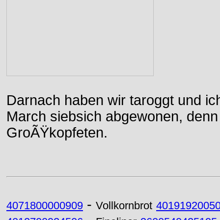
Darnach haben wir taroggt und ic
March siebsich abgewonen, denn d
GroÃŸkopfeten.
-
4071800000909
Vollkornbrot
4019192005