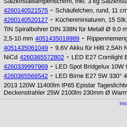
Salzkristalllampenschirm, inkl. 3 kg Salzkrista
-
4260140521575
Schäufelchen, rund, 11 cm
-
4260140520127
Küchenminiaturen, 15 Stk
TiN Spiralbohrer DIN 338N für Metall Ø 9,0 
-
2,5-10 mm
4051435019989
Rippenriemengu
-
4051435061049
9,6V Akku für Hilti 2,5Ah
-
NiCd
4260365572802
LED E27 Cornlight 
-
4260339997969
LED Spot Bridgelux 10W
-
4260365566542
LED Birne E27 5W 330° 4
2013 120W 11400lm IP65 Epistar Tageslicht
Deckenstrahler 25W 2100lm 230mm Ø War
Imp