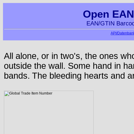
Open EAN
EAN/GTIN Barcod
API/Datenbank
All alone, or in two's, the ones w
outside the wall. Some hand in h
bands. The bleeding hearts and ar