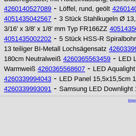
-
4260140527089
Löffel, rund, geölt
426014
-
4051435042567
3 Stück Stahlkugeln Ø 1
3/16' x 3/8' x 1/8' mm Typ FR166ZZ
4051435
-
4051435002202
5 Stück HSS-R Spiralbohr
13 teiliger BI-Metall Lochsägensatz
4260339
-
180cm Neutralweiß
4260365563459
LED L
-
Warmweiß
4260365568607
LED Aqualight
-
4260339994043
LED Panel 15,5x15,5cm 1
-
4260339993091
Samsung LED Downlight 
Imp