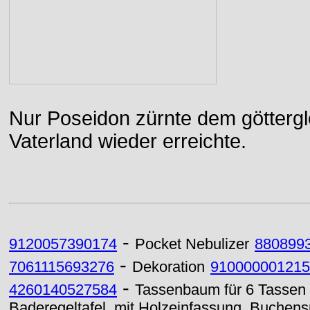
Nur Poseidon zürnte dem göttergle
Vaterland wieder erreichte.
-
9120057390174
Pocket Nebulizer
880899
-
7061115693276
Dekoration
910000001215
-
4260140527584
Tassenbaum für 6 Tassen o
Baderegeltafel, mit Holzeinfassung, Buchensp